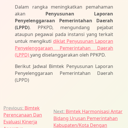
Dalam rangka meningkatkan pemahaman
akan
Penyusunan Laporan
Penyelenggaraan Pemerintahan Daerah
(LPPD)
. PPKPD, mengundang pejabat
ataupun pegawai pada instansi yang terkait
untuk mengikuti
diklat Penyusunan Laporan
Penyelenggaraan Pemerintahan Daerah
(LPPD)
yang diselanggarakan oleh PPKPD.
Berikut Jadwal Bimtek Penyusunan Laporan
Penyelenggaraan Pemerintahan Daerah
(LPPD)
Navigasi
Previous:
Bimtek
Next:
Bimtek Harmonisasi Antar
Perencanaan Dan
pos
Bidang Urusan Pemerintahan
Evaluasi Kinerja
Kabupaten/Kota Dengan