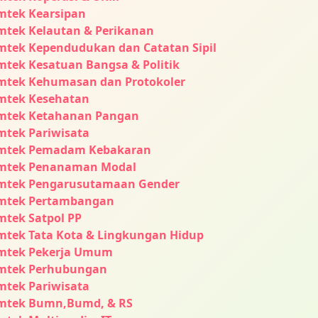
mtek Kearsipan
mtek Kelautan & Perikanan
mtek Kependudukan dan Catatan Sipil
mtek Kesatuan Bangsa & Politik
mtek Kehumasan dan Protokoler
mtek Kesehatan
mtek Ketahanan Pangan
mtek Pariwisata
mtek Pemadam Kebakaran
mtek Penanaman Modal
mtek Pengarusutamaan Gender
mtek Pertambangan
mtek Satpol PP
mtek Tata Kota & Lingkungan Hidup
mtek Pekerja Umum
mtek Perhubungan
mtek Pariwisata
mtek Bumn,Bumd, & RS