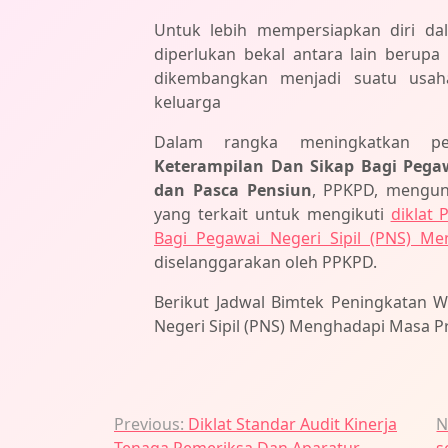
Untuk lebih mempersiapkan diri d
diperlukan bekal antara lain berupa
dikembangkan menjadi suatu usa
keluarga
Dalam rangka meningkatkan
Keterampilan Dan Sikap Bagi Pegaw
dan Pasca Pensiun
, PPKPD, mengun
yang terkait untuk mengikuti
diklat
Bagi Pegawai Negeri Sipil (PNS) M
diselanggarakan oleh PPKPD.
Berikut Jadwal Bimtek Peningkatan 
Negeri Sipil (PNS) Menghadapi Masa P
Navigasi
Previous:
Diklat Standar Audit Kinerja
N