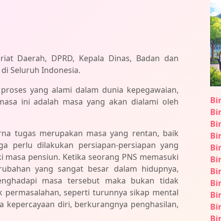
tariat Daerah, DPRD, Kepala Dinas, Badan dan
 di Seluruh Indonesia.
proses yang alami dalam dunia kepegawaian,
Bi
 masa ini adalah masa yang akan dialami oleh
Bi
Bi
na tugas merupakan masa yang rentan, baik
Bi
ga perlu dilakukan persiapan-persiapan yang
Bi
 masa pensiun. Ketika seorang PNS memasuki
Bi
rubahan yang sangat besar dalam hidupnya,
Bi
enghadapi masa tersebut maka bukan tidak
Bi
 permasalahan, seperti turunnya sikap mental
Bi
ya kepercayaan diri, berkurangnya penghasilan,
Bi
Bi