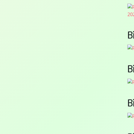
B
B
B