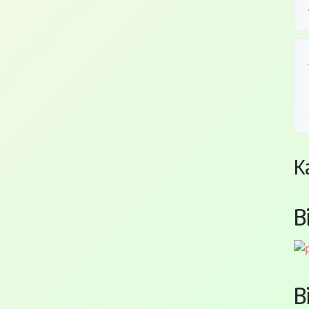
K
B
B