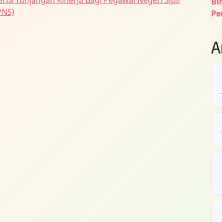
erta Tunjangan Kinerja Bagi Pegawai Negeri Sipil
Bi
PNS)
Pe
A