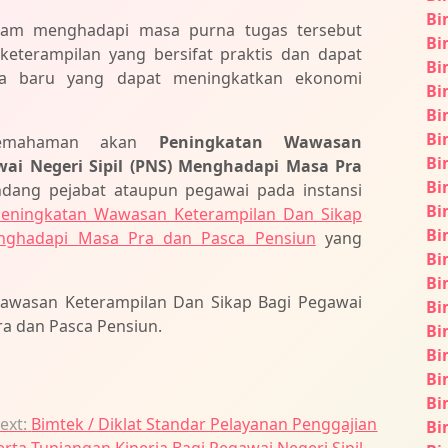
Bi
alam menghadapi masa purna tugas tersebut
Bi
 keterampilan yang bersifat praktis dan dapat
Bi
ha baru yang dapat meningkatkan ekonomi
Bi
Bi
Bi
 pemahaman akan
Peningkatan Wawasan
Bi
ai Negeri Sipil (PNS) Menghadapi Masa Pra
Bi
dang pejabat ataupun pegawai pada instansi
Bi
 Peningkatan Wawasan Keterampilan Dan Sikap
Bi
enghadapi Masa Pra dan Pasca Pensiun
yang
Bi
Bi
Wawasan Keterampilan Dan Sikap Bagi Pegawai
Bi
ra dan Pasca Pensiun.
Bi
Bi
Bi
Bi
ext:
Bimtek / Diklat Standar Pelayanan Penggajian
Bi