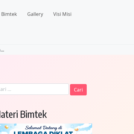
l Bimtek
Gallery
Visi Misi
..
i
tuk:
ateri Bimtek