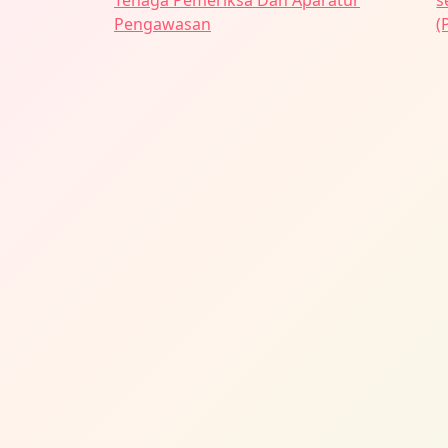
Tenaga Pemeriksa Dan Aparatur
s
pos
Pengawasan
(