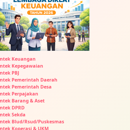
mtek Keuangan
mtek Kepegawaian
mtek PBJ
mtek Pemerintah Daerah
mtek Pemerintah Desa
mtek Perpajakan
mtek Barang & Aset
mtek DPRD
mtek Sekda
mtek Blud/Rsud/Puskesmas
mtek Koperasi & UKM