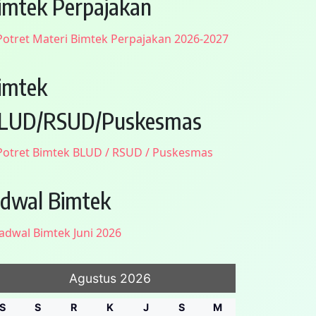
imtek Perpajakan
imtek
LUD/RSUD/Puskesmas
adwal Bimtek
Agustus 2026
S
S
R
K
J
S
M