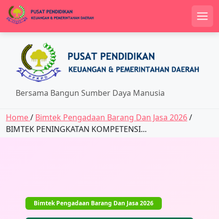
Men
Skip
to
content
Bersama Bangun Sumber Daya Manusia
Home
/
Bimtek Pengadaan Barang Dan Jasa 2026
/
BIMTEK PENINGKATAN KOMPETENSI...
Bimtek Pengadaan Barang Dan Jasa 2026