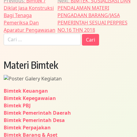
Navigasi
Previous:
Bimtek /
Next:
BIMTEK, SOSIALISASI DAN
Diklat Jasa Konstruksi
PENDALAMAN MATERI
pos
Bagi Tenaga
PENGADAAN BARANG/JASA
Pemeriksa Dan
PEMERINTAH SESUAI PERPRES
Aparatur Pengawasan
NO.16 THN 2018
Cari
untuk:
Materi Bimtek
Bimtek Keuangan
Bimtek Kepegawaian
Bimtek PBJ
Bimtek Pemerintah Daerah
Bimtek Pemerintah Desa
Bimtek Perpajakan
Bimtek Barang & Aset