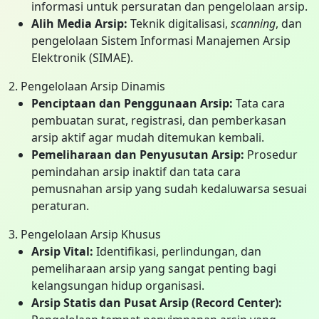
informasi untuk persuratan dan pengelolaan arsip.
Alih Media Arsip:
Teknik digitalisasi,
scanning
, dan
pengelolaan Sistem Informasi Manajemen Arsip
Elektronik (SIMAE).
2. Pengelolaan Arsip Dinamis
Penciptaan dan Penggunaan Arsip:
Tata cara
pembuatan surat, registrasi, dan pemberkasan
arsip aktif agar mudah ditemukan kembali.
Pemeliharaan dan Penyusutan Arsip:
Prosedur
pemindahan arsip inaktif dan tata cara
pemusnahan arsip yang sudah kedaluwarsa sesuai
peraturan.
3. Pengelolaan Arsip Khusus
Arsip Vital:
Identifikasi, perlindungan, dan
pemeliharaan arsip yang sangat penting bagi
kelangsungan hidup organisasi.
Arsip Statis dan Pusat Arsip (Record Center):