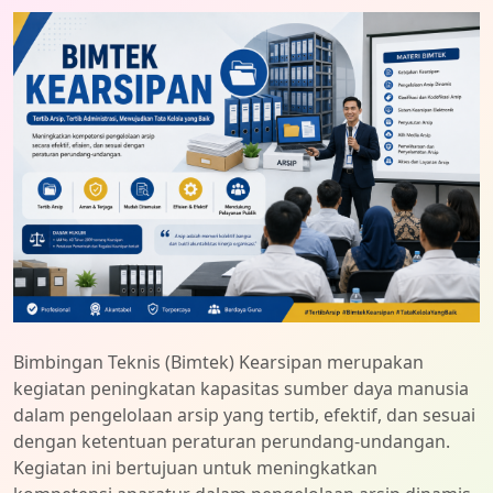
Bimbingan Teknis (Bimtek) Kearsipan merupakan
kegiatan peningkatan kapasitas sumber daya manusia
dalam pengelolaan arsip yang tertib, efektif, dan sesuai
dengan ketentuan peraturan perundang-undangan.
Kegiatan ini bertujuan untuk meningkatkan